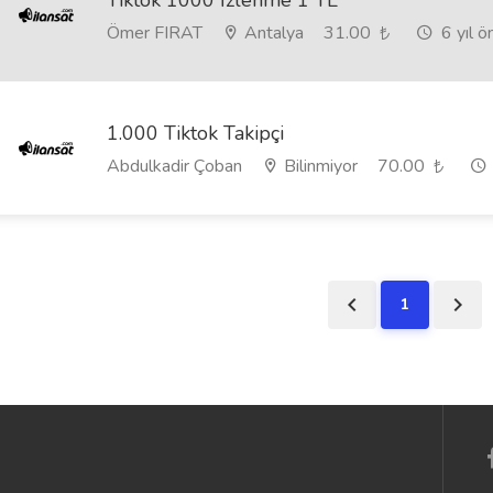
Tiktok 1000 İzlenme 1 TL
Ömer FIRAT
Antalya
31.00
6 yıl ö
1.000 Tiktok Takipçi
Abdulkadir Çoban
Bilinmiyor
70.00
1