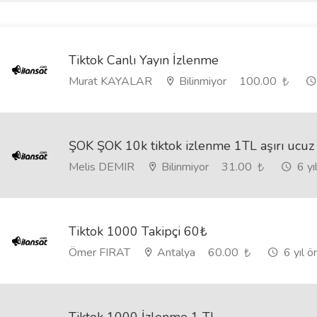
Tiktok Canlı Yayın İzlenme
Murat KAYALAR
Bilinmiyor
100.00
ŞOK ŞOK 10k tiktok izlenme 1TL aşırı ucuz
Melis DEMIR
Bilinmiyor
31.00
6 yı
Tiktok 1000 Takipçi 60₺
Ömer FIRAT
Antalya
60.00
6 yıl ö