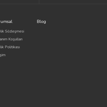
rumsal
Blog
lik Sözleşmesi
anım Koşulları
ilik Politikası
işim