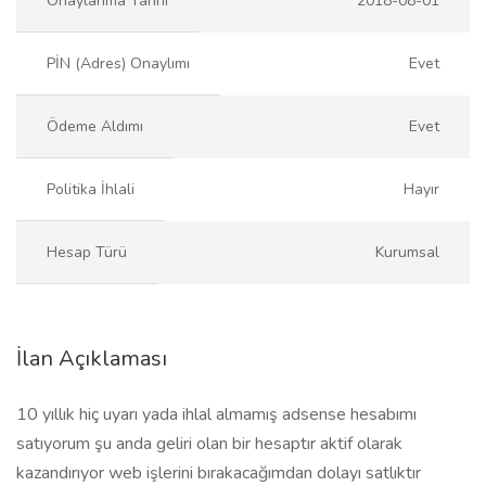
Onaylanma Tarihi
2018-08-01
PİN (Adres) Onaylımı
Evet
Ödeme Aldımı
Evet
Politika İhlali
Hayır
Hesap Türü
Kurumsal
İlan Açıklaması
10 yıllık hiç uyarı yada ihlal almamış adsense hesabımı
satıyorum şu anda geliri olan bir hesaptır aktif olarak
kazandırıyor web işlerini bırakacağımdan dolayı satlıktır