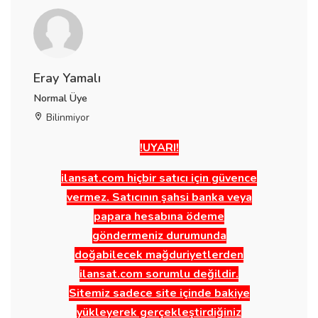
Eray Yamalı
Normal Üye
Bilinmiyor
!UYARI!
ilansat.com hiçbir satıcı için güvence
vermez. Satıcının şahsi banka veya
papara hesabına ödeme
göndermeniz durumunda
doğabilecek mağduriyetlerden
ilansat.com sorumlu değildir.
Sitemiz sadece site içinde bakiye
yükleyerek gerçekleştirdiğiniz