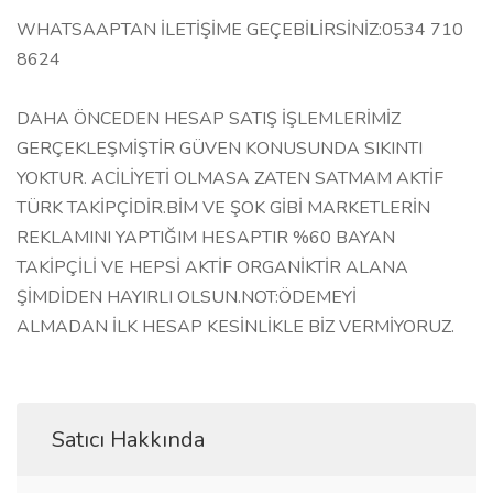
WHATSAAPTAN İLETİŞİME GEÇEBİLİRSİNİZ:0534 710
8624
DAHA ÖNCEDEN HESAP SATIŞ İŞLEMLERİMİZ
GERÇEKLEŞMİŞTİR GÜVEN KONUSUNDA SIKINTI
YOKTUR. ACİLİYETİ OLMASA ZATEN SATMAM AKTİF
TÜRK TAKİPÇİDİR.BİM VE ŞOK GİBİ MARKETLERİN
REKLAMINI YAPTIĞIM HESAPTIR %60 BAYAN
TAKİPÇİLİ VE HEPSİ AKTİF ORGANİKTİR ALANA
ŞİMDİDEN HAYIRLI OLSUN.NOT:ÖDEMEYİ
ALMADAN İLK HESAP KESİNLİKLE BİZ
VERMİYORUZ.
Satıcı Hakkında