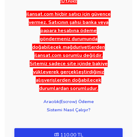
!UYARI!
ilansat.com hiçbir satıcı için güvence
vermez. Satıcının şahsi banka veya
papara hesabına ödeme
göndermeniz durumunda
doğabilecek mağduriyetlerden
ilansat.com sorumlu değildir.
Sitemiz sadece site içinde bakiye
yükleyerek gerçekleştirdiğiniz
alışverişlerden doğabilecek
durumlardan sorumludur.
Aracılık(Escrow) Ödeme
Sistemi Nasıl Çalışır?
110.00 TL